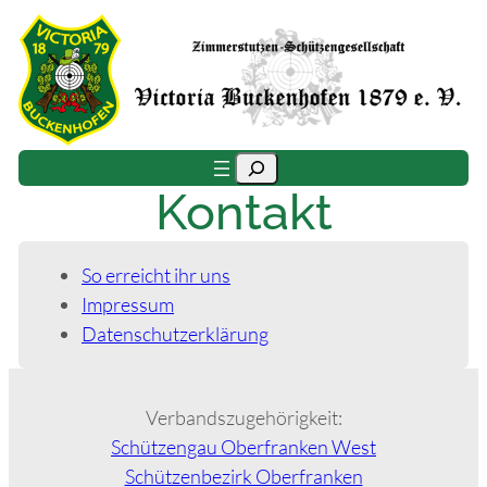
Zum
Inhalt
springen
Suchen
Kontakt
So erreicht ihr uns
Impressum
Datenschutzerklärung
Verbandszugehörigkeit:
Schützengau Oberfranken West
Schützenbezirk Oberfranken