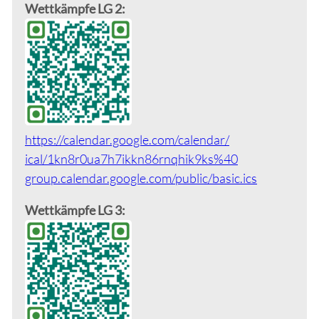
Wettkämpfe LG 2:
https://calendar.google.com/calendar/
ical/1kn8r0ua7h7ikkn86rnqhik9ks%40
group.calendar.google.com/public/
basic.ics
Wettkämpfe LG 3: