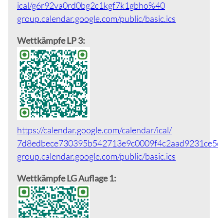
ical/g6r92va0rd0bg2c1kgf7k1gbho%40
group.calendar.google.com/public/
basic.ics
Wettkämpfe LP 3:
https://calendar.google.com/calendar/ical/
7d8edbece730395b542713e9c0009f4c2aad9231ce5
group.calendar.google.com/public/
basic.ics
Wettkämpfe LG Auflage 1: