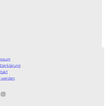
essum
tzerklärung
takt
d werden
Instagram