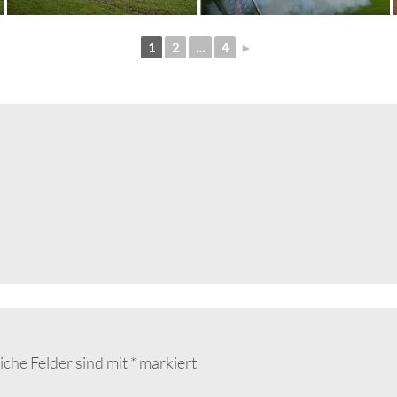
1
2
…
4
►
iche Felder sind mit
*
markiert