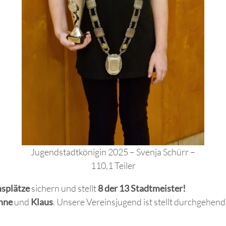
Jugendstadtkönigin 2025 – Svenja Schürr –
110,1 Teiler
msplätze
sichern und stellt
8 der 13 Stadtmeister!
nne
und
Klaus
. Unsere Vereinsjugend ist stellt durchgehend 