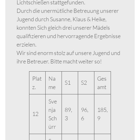
Lichtschießen stattgefunden.
Durch die unermütliche Betreuung unserer
Jugend durch Susanne, Klaus & Heike,
konnten Sich gleich drei unserer Mädels
qualifizieren und hervorragende Ergebnisse
erzielen.
Wir sind enorm stolz auf unsere Jugend und
ihre Betreuer. Bitte macht weiter so!
Plat
Na
Ges
S1
S2
z.
me
amt
Sve
nja
89,
96,
185,
12
Sch
3
6
9
ürr