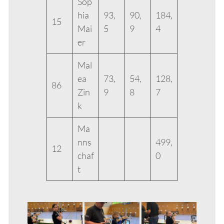
Sop
hia
93,
90,
184,
15
Mai
5
9
4
er
Mal
ea
73,
54,
128,
86
Zin
9
8
7
k
Ma
nns
499,
12
chaf
0
t